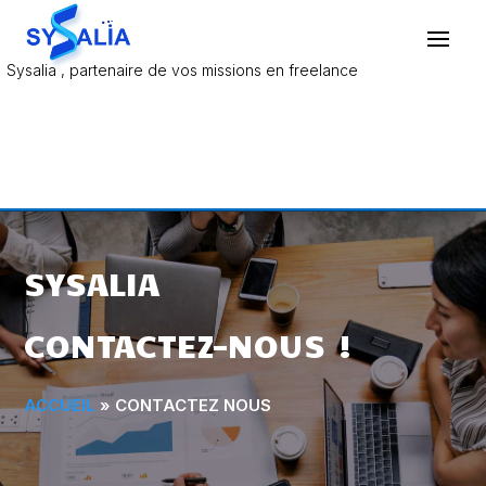
Sysalia , partenaire de vos missions en freelance
SYSALIA
C
o
n
CONTACTEZ-NOUS !
t
a
ACCUEIL
»
CONTACTEZ NOUS
c
t
e