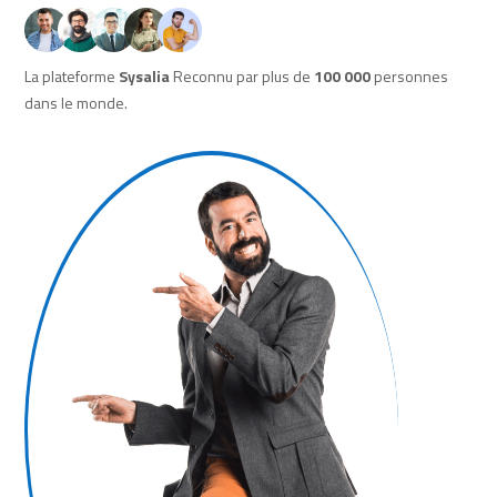
c
o
m
m
La plateforme
Sysalia
Reconnu par plus de
100 000
personnes
e
dans le monde.
r
c
i
a
l