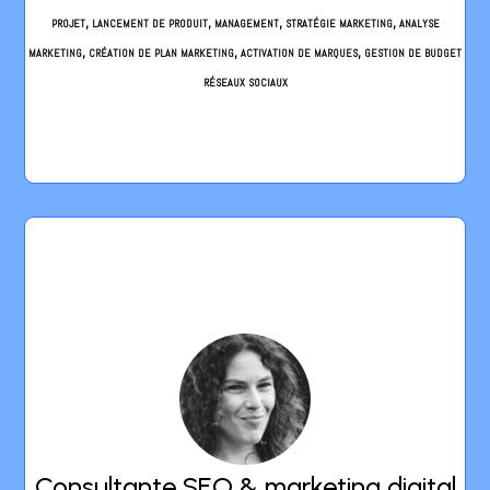
accompagne dans vos enjeux business grâce à
Compétences : Marketing stratégique, marketing opérationnel, gestion de
des stratégies marketing agiles et sur-mesure.
projet, lancement de produit, management, stratégie marketing, analyse
marketing, création de plan marketing, activation de marques, gestion de budget
réseaux sociaux
Consultante SEO & marketing
digital
Une plume professionnelle et artisanale, au