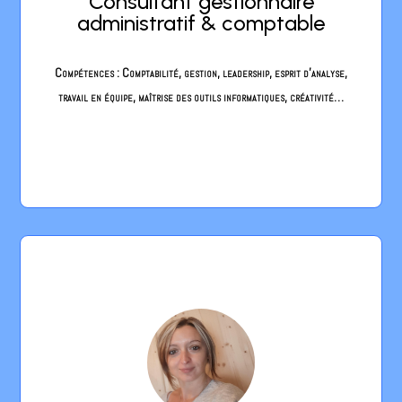
m'investir auprès des TPE, PME ou
Consultant gestionnaire
Indépendants. Je propose aux professionnels de
administratif & comptable
prendre en charge tout ou partie de leur back
office en fonction de leurs besoins réels.
Compétences : Comptabilité, gestion, leadership, esprit d’analyse,
Flexibilité, polyvalence, disponibilité, expert, un
travail en équipe, maîtrise des outils informatiques, créativité…
véritable partenariat pour vous concentrer sur
l'essentiel...Votre métier.
Forte de 9 années d’expérience en téléphonie,
dont 2 consacrées au contrôle qualité des appels,