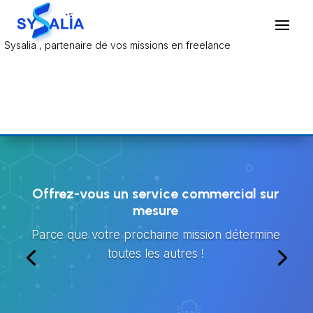
Sysalia , partenaire de vos missions en freelance
S
y
s
a
l
i
Sysalia accompagne les freelances dans leur
a
recherche de missions
—
A
g