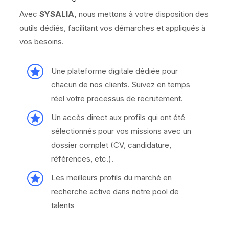
emplois à l'aide de la plateforme Sysalia qui vous
f
permettent de garder le contrôle.
r
Avec
SYSALIA,
nous mettons à votre disposition des
e
outils dédiés, facilitant vos démarches et appliqués à
e
vos besoins.
l
a
n

Une plateforme digitale dédiée pour
c
chacun de nos clients. Suivez en temps
e
réel votre processus de recrutement.
&

Un accès direct aux profils qui ont été
p
sélectionnés pour vos missions avec un
o
dossier complet (CV, candidature,
r
références, etc.).
t
a

Les meilleurs profils du marché en
g
recherche active dans notre pool de
e
talents