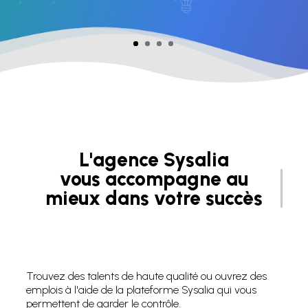
e
n
c
e
d
e
r
e
c
L'agence Sysalia
r
vous accompagne au
u
mieux dans votre succès
t
professionn
e
m
e
n
Trouvez des talents de haute qualité ou ouvrez des
t