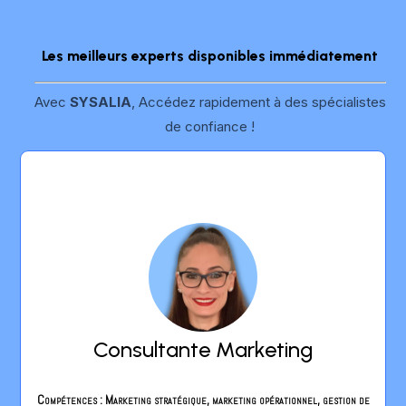
Les meilleurs experts disponibles immédiatement
Avec
SYSALIA
, Accédez rapidement à des spécialistes
de confiance !
Chef de projet
8 ans d’expérience en gestion de marques B2C
Consultante Marketing
Food et Beauté sur des postes de Chef de
Produit. Créative et pragmatique, je vous